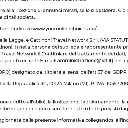
re alla ricezione di annunci mirati, se lo si desidera. C
 di tali società.
itare l'indirizzo www.youronlinechoices.eu/.
i della Legge, è Gattinoni Travel Network S.r.l. (VIA STATU
tinoni.it) nella persona del suo legale rappresentante 
oni Travel Network il Contitolare del trattamento dei dati,
 seguenti recapiti: E-mail:
amministrazione@iot.it
) nell
(DPO) designato dal titolare ai sensi dell'art.37 del GDPR 
ella Repubblica 32 , 20124 Milano (MI); P. IVA: 10557200
ne (diritto all'oblio), la limitazione, l'aggiornamento, la r
n generale può esercitare tutti i diritti previsti dagli ar
giornata della presente informativa collegandosi all'ind