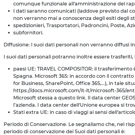
comunque funzionale all'amministrazione del rap
I dati saranno comunicati (laddove previsto dal co
non verranno mai a conoscenza degli esiti degli ste
spedizionieri, Trasportatori, Padroncini, Poste, Azi
subfornitori.
Diffusione: I suoi dati personali non verranno diffusi 
I suoi dati personali potranno inoltre essere trasferiti,
paesi UE: TRAVEL COMPOSITOR: il trasferimento è d
Spagna. Microsoft 365: in accordo con il contratto d
for Business, SharePoint, Office 365,...), in tale s
https://docs.microsoft.com/it-it/microsoft-365/
Microsoft stessa a questo link. Il data center GEOS
l’azienda. I data center dell'Unione europea si trov
Stati extra UE: in caso di viaggi ai sensi dell'artic
Periodo di Conservazione. Le segnaliamo che, nel rispetto
periodo di conservazione dei Suoi dati personali è: