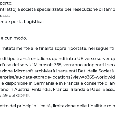
porto;
ntratto) a società specializzate per l'esecuzione di tam
ssi.;
ende per la Logistica;
in alcun modo.
 limitatamente alle finalità sopra riportate, nei seguenti 
i tipo transfrontaliero, quindi intra UE verso server q
’uso dei servizi Microsoft 365, verranno adoperati i serv
ituazione Microsoft archivierà i seguenti Dati della Societ
enterprise/eu-data-storage-locations?view=o365-worldwi
 è disponibile in Germania e in Francia e consente di arch
ano in Austria, Finlandia, Francia, Irlanda e Paesi Bassi.
olo 49 del GDPR.
 dei principi di liceità, limitazione delle finalità e mini