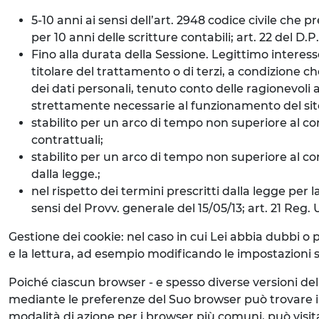
5-10 anni ai sensi dell’art. 2948 codice civile che 
per 10 anni delle scritture contabili; art. 22 del D.
Fino alla durata della Sessione. Legittimo interess
titolare del trattamento o di terzi, a condizione ch
dei dati personali, tenuto conto delle ragionevoli a
strettamente necessarie al funzionamento del sito 
stabilito per un arco di tempo non superiore al con
contrattuali;
stabilito per un arco di tempo non superiore al cons
dalla legge.;
nel rispetto dei termini prescritti dalla legge per l
sensi del Provv. generale del 15/05/13; art. 21 Reg.
Gestione dei cookie: nel caso in cui Lei abbia dubbi o 
e la lettura, ad esempio modificando le impostazioni su
Poiché ciascun browser - e spesso diverse versioni de
mediante le preferenze del Suo browser può trovare i
modalità di azione per i browser più comuni, può visit