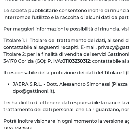
Le società pubblicitarie consentono inoltre di rinuncia
interrompe l'utilizzo e la raccolta di alcuni dati da parte
Per maggiori informazioni e possibilità di rinuncia, vis
Titolare 1: il Titolare del trattamento dei dati, ai sens
contattabile ai seguenti recapiti: E-mail: privacy@gat
Titolare 2: per la finalità di vendita dei servizi Gattin
34170 Gorizia (GO); P. IVA:
01103230312
; contattabile ai
Il responsabile della protezione dei dati del Titolare 1 
JAERA S.R.L. - Dott. Alessandro Simonassi (Piazza D
dpo@gattinoni.it).
Lei ha diritto di ottenere dal responsabile la cancellazio
trattamento dei dati personali che La riguardano, nonché i
Potrà inoltre visionare in ogni momento la versione ag
.
19637442843