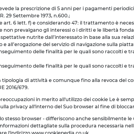
prevede la prescrizione di 5 anni per i pagamenti periodic
P.R. 29 Settembre 1973, n.600.;
e art. 6 lett. f) e considerando 47: il trattamento è nece
e non prevalgano gli interessi o i diritti e le libertà fo
spettative nutrite dall’interessato in base alla sua relazi
e all’erogazione del servizio di navigazione sulla piatt
seguimento delle finalità per le quali sono raccolti e tra
eguimento delle finalità per le quali sono raccolti e tra
a tipologia di attività e comunque fino alla revoca del con
 UE 2016/679.
preoccupazioni in merito all'utilizzo dei cookie Le è se
lla privacy all'interno del Suo browser al fine di blocca
llo stesso browser - differiscono anche sensibilmente l
nformazioni dettagliate sulla procedura necessaria nel
are l'indirizzo www.cookiepedia.co.uk.